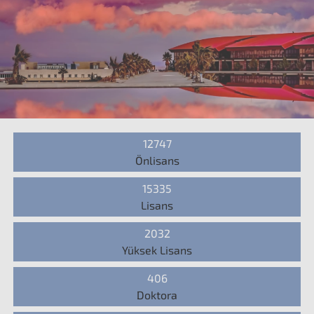
12747
Önlisans
15335
Lisans
2032
Yüksek Lisans
406
Doktora