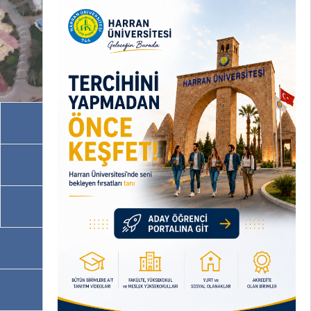
Akademik Birimler
İdari Birimler
Programlarımız
OBS
EBYS / EVRAKA