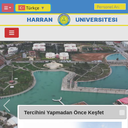
Türkçe
▼
HARRAN
ÜNİVERSİTESİ
Tercihini Yapmadan Önce Keşfet