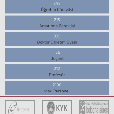
245
Öğretim Görevlisi
215
Araştırma Görevlisi
335
Doktor Öğretim Üyesi
156
Doçent
212
Profesör
2100
İdari Personel